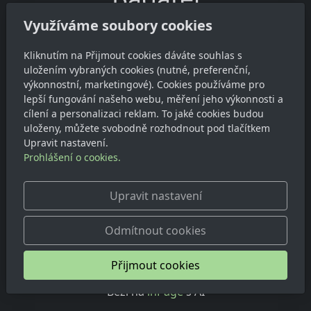
Využíváme soubory cookies
První hodina letošního badatele je za námi. Náplň se
odehrávala ve třídě, v ročovském parku i v počítačové
Kliknutím na Přijmout cookies dáváte souhlas s
učebně. Tématem byla bublina, děti vytvořily bublinový
uložením vybraných cookies (nutné, preferenční,
roztok a poté přišel na řadu bublinový had. U počítače
výkonnostní, marketingové). Cookies používáme pro
vyhledávaly, co to ta bublina vlastně je a kde se s ní
lepší fungování našeho webu, měření jeho výkonnosti a
cílení a personalizaci reklam. To jaké cookies budou
můžeme setkat.
uloženy, můžete svobodně rozhodnout pod tlačítkem
Upravit nastavení.
Zlatohlávková Anna
Prohlášení o cookies.
Upravit nastavení
Odmítnout cookies
Přijmout cookies
© 2026
Základní škola Ročov, příspěvková organizace
Běží na
inPage
s AI