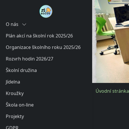
O nás
Plán akcí na školní rok 2025/26
Historie
Organizace školního roku 2025/26
Současnost
Rozvrh hodin 2026/27
Charakteristika školy
Školní družina
Poradenské služby školy
Jídelna
Úvodní stránka
Kroužky
Škola on-line
Projekty
GDPR