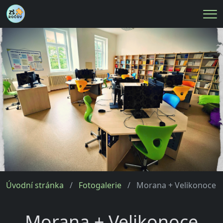
Me
Úvodní stránka
Fotogalerie
Morana + Velikonoce 
Morana + Velikonoce