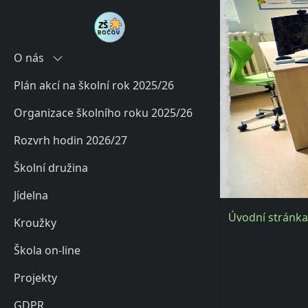
O nás
Plán akcí na školní rok 2025/26
Historie
Organizace školního roku 2025/26
Současnost
Rozvrh hodin 2026/27
Charakteristika školy
Školní družina
Poradenské služby školy
Jídelna
Úvodní stránka
Kroužky
Škola on-line
Projekty
GDPR