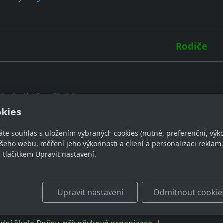
Rodiče
olství, mládeže a tělovýchovy
kies
áte souhlas s uložením vybraných cookies (nutné, preferenční, výk
eho webu, měření jeho výkonnosti a cílení a personalizaci reklam.
lačítkem Upravit nastavení.
 a aktovky
(10% sleva při zadání kódu: 1SKOLA10%)
Upravit nastavení
Odmítnout cookie