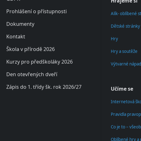
Hrajeme si
Prohlášení o přístupnosti
Alík- oblíbené s
Dokumenty
Dětské stránky
Kontakt
Hry
Škola v přírodě 2026
Hry a soutěže
Kurzy pro předškoláky 2026
Výtvarné nápad
Den otevřených dveří
Zápis do 1. třídy šk. rok 2026/27
Učíme se
Internetová ško
Pravidla pravop
Co je to – všeo
Oblíbené hry a 