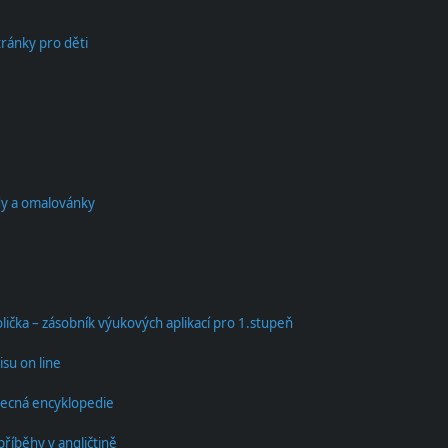
tránky pro děti
y a omalovánky
lička – zásobník výukových aplikací pro 1.stupeň
isu on line
becná encyklopedie
příběhy v angličtině