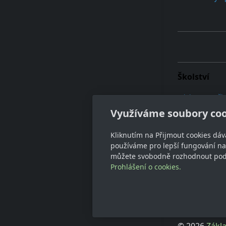
Školství
Ministerstvo šk
Využíváme soubory coo
Kliknutím na Přijmout cookies dáv
Nabídka
používáme pro lepší fungování naš
můžete svobodně rozhodnout pod t
Báglík - batohy
Prohlášení o cookies.