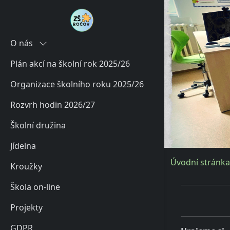
O nás
Plán akcí na školní rok 2025/26
Historie
Organizace školního roku 2025/26
Současnost
Rozvrh hodin 2026/27
Charakteristika školy
Školní družina
Poradenské služby školy
Jídelna
Úvodní stránka
Kroužky
Škola on-line
Projekty
GDPR