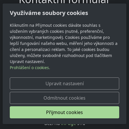
Využíváme soubory cookies
Kliknutím na Přijmout cookies dáváte souhlas s
uložením vybraných cookies (nutné, preferenční,
výkonnostní, marketingové). Cookies používáme pro
Pole s hvězdičkou * jsou povinná.
lepší fungování našeho webu, měření jeho výkonnosti a
cílení a personalizaci reklam. To jaké cookies budou
uloženy, můžete svobodně rozhodnout pod tlačítkem
Upravit nastavení.
Prohlášení o cookies.
Odeslat
Upravit nastavení
Odmítnout cookies
Přijmout cookies
© 2026
Základní škola Ročov, příspěvková organizace
Běží na
inPage
s AI