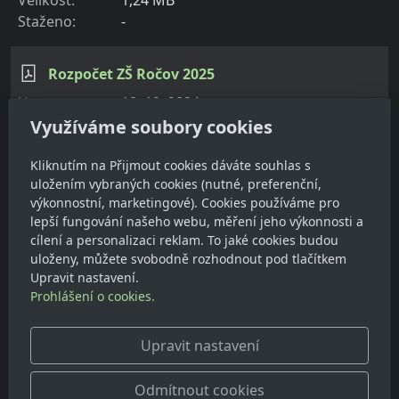
-
Rozpočet ZŠ Ročov 2025
18. 12. 2024
PDF
Využíváme soubory cookies
71,6 kB
-
Kliknutím na Přijmout cookies dáváte souhlas s
uložením vybraných cookies (nutné, preferenční,
výkonnostní, marketingové). Cookies používáme pro
Střednědobý výhled rozpočtu 2026-28
lepší fungování našeho webu, měření jeho výkonnosti a
cílení a personalizaci reklam. To jaké cookies budou
18. 12. 2024
uloženy, můžete svobodně rozhodnout pod tlačítkem
PDF
Upravit nastavení.
54,25 kB
Prohlášení o cookies.
-
Upravit nastavení
Odmítnout cookies