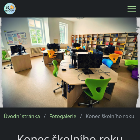
Me
Úvodní stránka
Fotogalerie
Konec školního roku 20
Konec školního roku