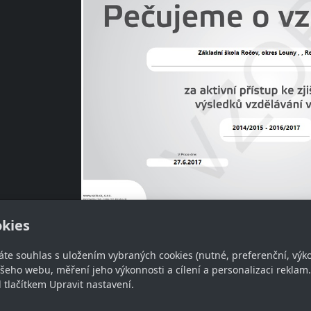
kies
Pro více informací navštivte:
Scio - 
áte souhlas s uložením vybraných cookies (nutné, preferenční, výk
eho webu, měření jeho výkonnosti a cílení a personalizaci reklam.
lačítkem Upravit nastavení.