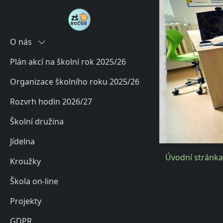
O nás
Plán akcí na školní rok 2025/26
Historie
Organizace školního roku 2025/26
Současnost
Rozvrh hodin 2026/27
Charakteristika školy
Školní družina
Poradenské služby školy
Jídelna
Úvodní stránka
Kroužky
Škola on-line
Projekty
GDPR