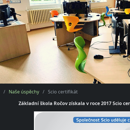
Naše úspěchy
Scio certifikát
Základní škola Ročov získala v roce 2017 Scio ce