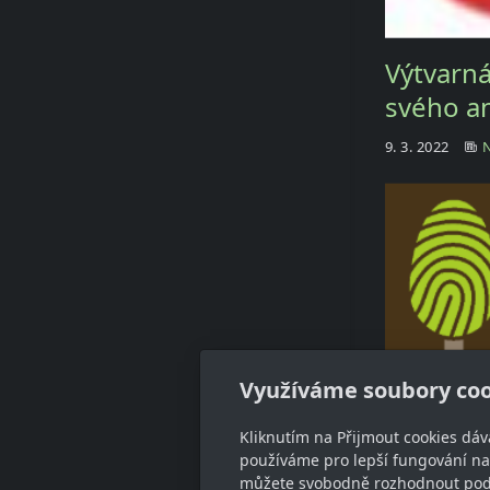
Výtvarn
svého a
9. 3. 2022
Využíváme soubory coo
Strom r
Kliknutím na Přijmout cookies dáv
používáme pro lepší fungování naš
14. 10. 2018
můžete svobodně rozhodnout pod t