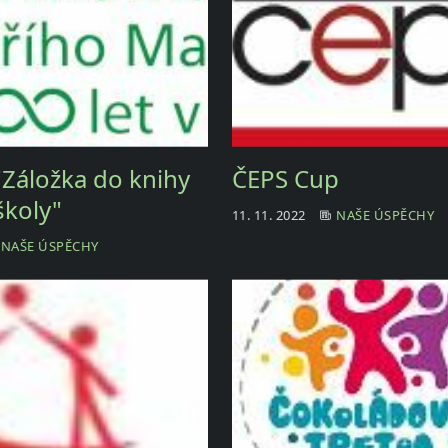
"Záložka do knihy
ČEPS Cup
školy"
11. 11. 2022
NAŠE ÚSPĚCHY
NAŠE ÚSPĚCHY