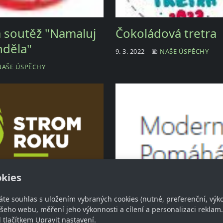
á soutěž "Namaluj
Čokoládová tretra
nděla"
9. 3. 2022
NAŠE ÚSPĚCHY
NAŠE ÚSPĚCHY
kies
oku 2018
Scio certifikát
áte souhlas s uložením vybraných cookies (nutné, preferenční, výk
eho webu, měření jeho výkonnosti a cílení a personalizaci reklam.
NAŠE ÚSPĚCHY
14. 10. 2018
NAŠE ÚSPĚCHY
lačítkem Upravit nastavení.