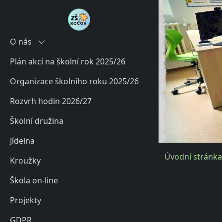
O nás
Plán akcí na školní rok 2025/26
Historie
Organizace školního roku 2025/26
Současnost
Rozvrh hodin 2026/27
Charakteristika školy
Školní družina
Poradenské služby školy
Jídelna
Úvodní stránka
Kroužky
Škola on-line
Projekty
GDPR