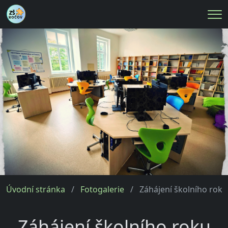
Me
Úvodní stránka
Fotogalerie
Záhájení školního roku
Záhájení školního roku